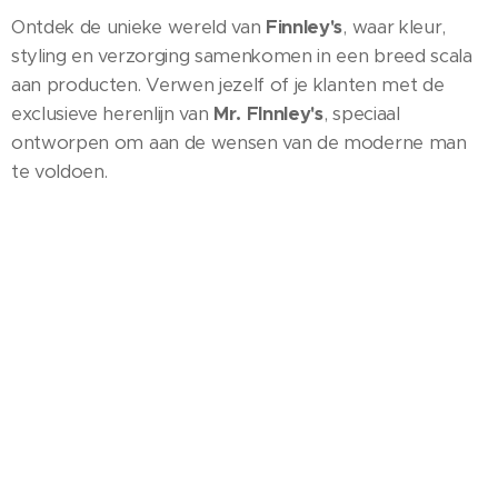
Ontdek de unieke wereld van
Finnley's
, waar kleur,
styling en verzorging samenkomen in een breed scala
aan producten. Verwen jezelf of je klanten met de
exclusieve herenlijn van
Mr. FInnley's
, speciaal
ontworpen om aan de wensen van de moderne man
te voldoen.
Voor kappers die streven naar kwaliteit en
vakmanschap, biedt
RETURN
een assortiment
hoogwaardige kappersscharen. Deze scharen zijn
zorgvuldig ontworpen en vervaardigd om jouw
knipervaring naar een hoger niveau te tillen.
En vergeet niet ons Spaanse organic merk,
TAHE
, te
ontdekken. Met een assortiment kleur-, styling- en
verzorgingsproducten biedt TAHE een natuurlijke en
duurzame benadering van haarverzorging.