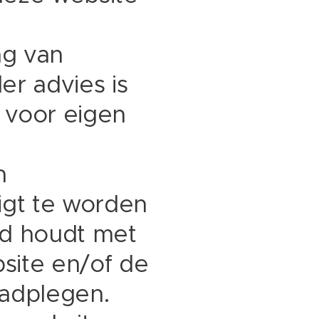
ng van
er advies is
 voor eigen
n
eigt te worden
nd houdt met
site en/of de
aadplegen.