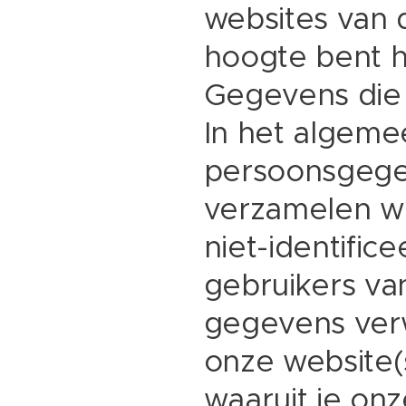
websites van 
hoogte bent h
Gegevens die 
In het algeme
persoonsgegev
verzamelen wi
niet-identific
gebruikers va
gegevens verw
onze website(
waaruit je onz