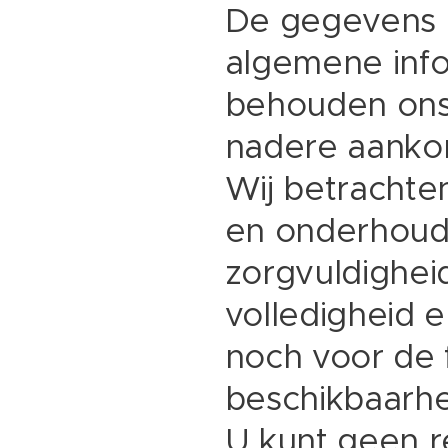
De gegevens o
algemene infor
behouden ons
nadere aankon
Wij betrachten
en onderhoude
zorgvuldigheid
volledigheid e
noch voor de 
beschikbaarhe
U kunt geen r