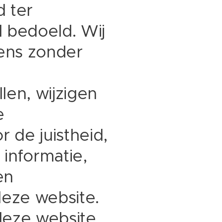
 ter
d bedoeld. Wij
ens zonder
len, wijzigen
e
r de juistheid,
 informatie,
en
deze website.
deze website