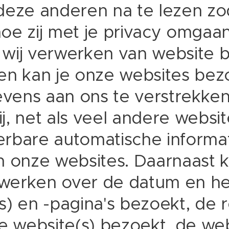
deze anderen na te lezen zo
oe zij met je privacy omgaan
wij verwerken van website 
en kan je onze websites be
ens aan ons te verstrekken
j, net als veel andere websi
eerbare automatische informa
n onze websites. Daarnaast 
erken over de datum en het t
s) en -pagina's bezoekt, de 
e website(s) bezoekt, de web