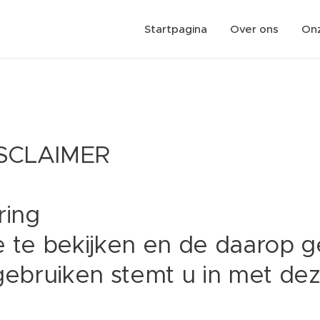
Startpagina
Over ons
On
ISCLAIMER
ring
e te bekijken en de daarop 
 gebruiken stemt u in met de