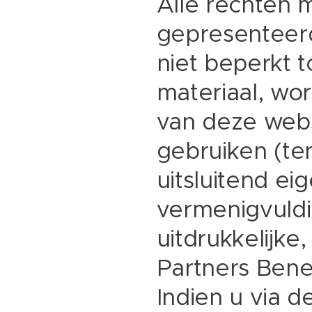
Alle rechten 
gepresenteer
niet beperkt t
materiaal, wo
van deze websi
gebruiken (te
uitsluitend ei
vermenigvuldi
uitdrukkelijke
Partners Bene
Indien u via 