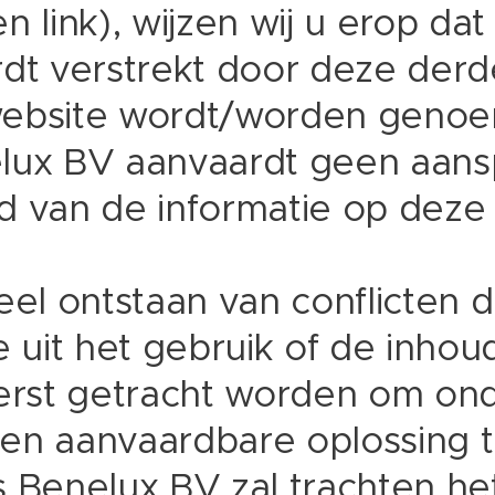
n link), wijzen wij u erop da
rdt verstrekt door deze derd
website wordt/worden genoe
lux BV aanvaardt geen aansp
d van de informatie op deze 
eel ontstaan van conflicten d
uit het gebruik of de inhou
eerst getracht worden om ond
tijen aanvaardbare oplossing
s Benelux BV zal trachten he