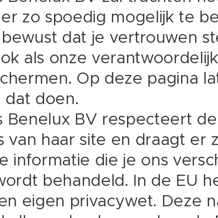
ier zo spoedig mogelijk te 
n bewust dat je vertrouwen ste
ook als onze verantwoordelij
schermen. Op deze pagina la
 dat doen.
s Benelux BV respecteert de
s van haar site en draagt er 
e informatie die je ons versc
 wordt behandeld. In de EU h
een eigen privacywet. Deze n