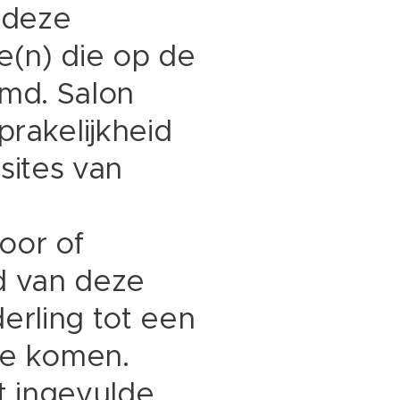
t deze
e(n) die op de
md. Salon
rakelijkheid
sites van
oor of
d van deze
erling tot een
 te komen.
t ingevulde