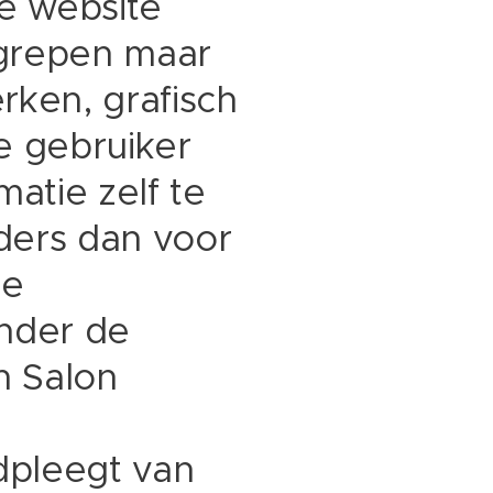
e website
egrepen maar
rken, grafisch
e gebruiker
atie zelf te
ders dan voor
te
onder de
n Salon
dpleegt van