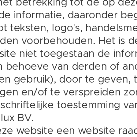
met betrekking tot de op dez
de informatie, daaronder b
ot teksten, logo's, handelsme
rden voorbehouden. Het is d
te niet toegestaan de inform
n behoeve van derden of an
gen gebruik), door te geven, 
gen en/of te verspreiden z
, schriftelijke toestemming va
lux BV.
deze website een website raa