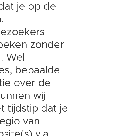
dat je op de
.
bezoekers
zoeken zonder
. Wel
tes, bepaalde
tie over de
kunnen wij
ijdstip dat je
regio van
site(s) via