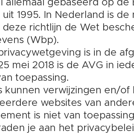
el allemaal gebaseerd op de
n uit 1995. In Nederland is de
n deze richtlijn de Wet besc
vens (Wbp).
rivacywetgeving is in de af
. 25 mei 2018 is de AVG in ied
van toepassing.
 kunnen verwijzingen en/of 
eerdere websites van ander
tement is niet van toepassin
raden je aan het privacybele