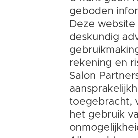
geboden infor
Deze website 
deskundig advi
gebruikmaking
rekening en ri
Salon Partner
aansprakelijkh
toegebracht, 
het gebruik v
onmogelijkhei