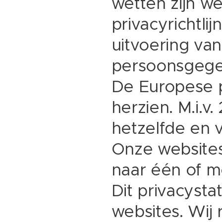
wetten zijn w
privacyrichtlij
uitvoering va
persoonsgege
De Europese p
herzien. M.i.v
hetzelfde en 
Onze websites
naar één of m
Dit privacysta
websites. Wij 