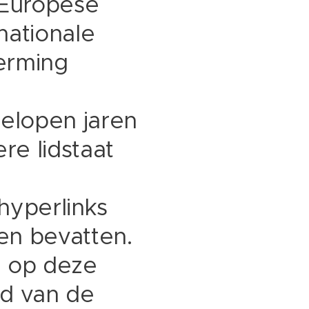
 Europese
 nationale
herming
gelopen jaren
ere lidstaat
hyperlinks
en bevatten.
g op deze
id van de