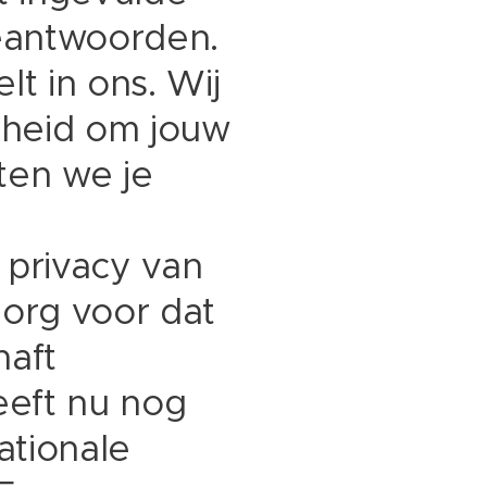
beantwoorden.
lt in ons. Wij
kheid om jouw
ten we je
 privacy van
zorg voor dat
haft
eeft nu nog
ationale